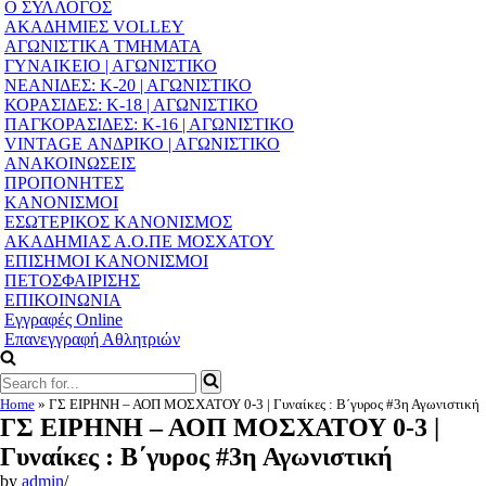
Navigation
Ο ΣΥΛΛΟΓΟΣ
Menu
ΑΚΑΔΗΜΙΕΣ VOLLEY
ΑΓΩΝΙΣΤΙΚΑ ΤΜΗΜΑΤΑ
ΓΥΝΑΙΚΕΙΟ | ΑΓΩΝΙΣΤΙΚΟ
ΝΕΑΝΙΔΕΣ: Κ-20 | ΑΓΩΝΙΣΤΙΚΟ
ΚΟΡΑΣΙΔΕΣ: Κ-18 | ΑΓΩΝΙΣΤΙΚΟ
ΠΑΓΚΟΡΑΣΙΔΕΣ: Κ-16 | ΑΓΩΝΙΣΤΙΚΟ
VINTAGE ΑΝΔΡΙΚΟ | ΑΓΩΝΙΣΤΙΚΟ
ΑΝΑΚΟΙΝΩΣΕΙΣ
ΠΡΟΠΟΝΗΤΕΣ
ΚΑΝΟΝΙΣΜΟΙ
ΕΣΩΤΕΡΙΚΟΣ ΚΑΝΟΝΙΣΜΟΣ
ΑΚΑΔΗΜΙΑΣ Α.Ο.ΠΕ ΜΟΣΧΑΤΟΥ
ΕΠΙΣΗΜΟΙ ΚΑΝΟΝΙΣΜΟΙ
ΠΕΤΟΣΦΑΙΡΙΣΗΣ
ΕΠΙΚΟΙΝΩΝΙΑ
Εγγραφές Online
Επανεγγραφή Αθλητριών
Search
for...
Home
»
ΓΣ ΕΙΡΗΝΗ – ΑΟΠ ΜΟΣΧΑΤΟΥ 0-3 | Γυναίκες : Β΄γυρος #3η Αγωνιστική
ΓΣ ΕΙΡΗΝΗ – ΑΟΠ ΜΟΣΧΑΤΟΥ 0-3 |
Γυναίκες : Β΄γυρος #3η Αγωνιστική
by
admin