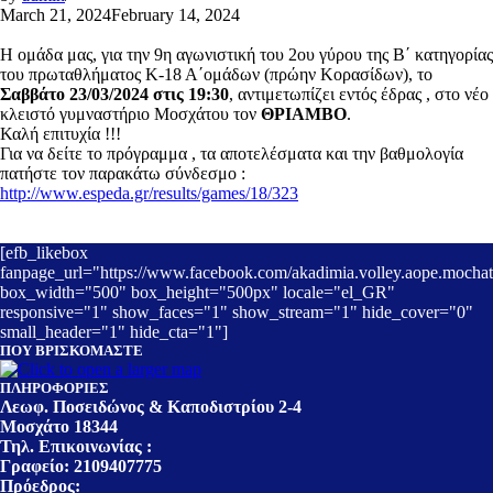
March 21, 2024
February 14, 2024
Η ομάδα μας, για την 9η αγωνιστική του 2ου γύρου της Β΄ κατηγορίας
του πρωταθλήματος Κ-18 Α΄ομάδων (πρώην Κορασίδων), το
Σαββάτο 23/03/2024 στις 19:30
, αντιμετωπίζει εντός έδρας , στο νέο
κλειστό γυμναστήριο Μοσχάτου τον
ΘΡΙΑΜΒΟ
.
Καλή επιτυχία !!!
Για να δείτε το πρόγραμμα , τα αποτελέσματα και την βαθμολογία
πατήστε τον παρακάτω σύνδεσμο :
http://www.espeda.gr/results/games/18/323
[efb_likebox
fanpage_url="https://www.facebook.com/akadimia.volley.aope.mochat
box_width="500" box_height="500px" locale="el_GR"
responsive="1" show_faces="1" show_stream="1" hide_cover="0"
small_header="1" hide_cta="1"]
ΠΟΥ ΒΡΙΣΚΟΜΑΣΤΕ
ΠΛΗΡΟΦΟΡΙΕΣ
Λεωφ. Ποσειδώνος & Καποδιστρίου 2-4
Μοσχάτο 18344
Τηλ. Επικοινωνίας :
Γραφείο: 2109407775
Πρόεδρος: