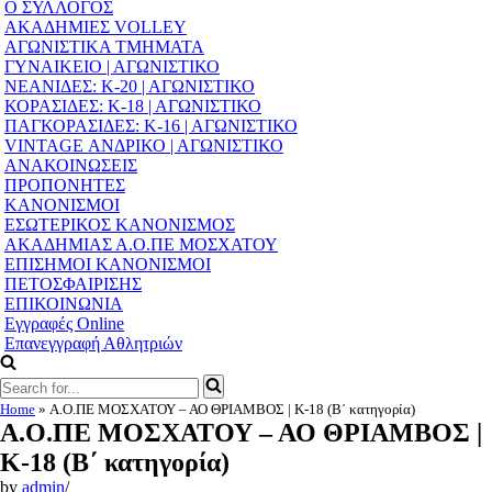
Navigation
Ο ΣΥΛΛΟΓΟΣ
Menu
ΑΚΑΔΗΜΙΕΣ VOLLEY
ΑΓΩΝΙΣΤΙΚΑ ΤΜΗΜΑΤΑ
ΓΥΝΑΙΚΕΙΟ | ΑΓΩΝΙΣΤΙΚΟ
ΝΕΑΝΙΔΕΣ: Κ-20 | ΑΓΩΝΙΣΤΙΚΟ
ΚΟΡΑΣΙΔΕΣ: Κ-18 | ΑΓΩΝΙΣΤΙΚΟ
ΠΑΓΚΟΡΑΣΙΔΕΣ: Κ-16 | ΑΓΩΝΙΣΤΙΚΟ
VINTAGE ΑΝΔΡΙΚΟ | ΑΓΩΝΙΣΤΙΚΟ
ΑΝΑΚΟΙΝΩΣΕΙΣ
ΠΡΟΠΟΝΗΤΕΣ
ΚΑΝΟΝΙΣΜΟΙ
ΕΣΩΤΕΡΙΚΟΣ ΚΑΝΟΝΙΣΜΟΣ
ΑΚΑΔΗΜΙΑΣ Α.Ο.ΠΕ ΜΟΣΧΑΤΟΥ
ΕΠΙΣΗΜΟΙ ΚΑΝΟΝΙΣΜΟΙ
ΠΕΤΟΣΦΑΙΡΙΣΗΣ
ΕΠΙΚΟΙΝΩΝΙΑ
Εγγραφές Online
Επανεγγραφή Αθλητριών
Search
for...
Home
»
Α.Ο.ΠΕ ΜΟΣΧΑΤΟΥ – ΑΟ ΘΡΙΑΜΒΟΣ | Κ-18 (Β΄ κατηγορία)
Α.Ο.ΠΕ ΜΟΣΧΑΤΟΥ – ΑΟ ΘΡΙΑΜΒΟΣ |
Κ-18 (Β΄ κατηγορία)
by
admin