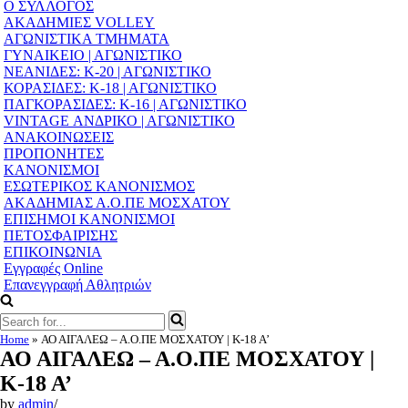
Navigation
Ο ΣΥΛΛΟΓΟΣ
Menu
ΑΚΑΔΗΜΙΕΣ VOLLEY
ΑΓΩΝΙΣΤΙΚΑ ΤΜΗΜΑΤΑ
ΓΥΝΑΙΚΕΙΟ | ΑΓΩΝΙΣΤΙΚΟ
ΝΕΑΝΙΔΕΣ: Κ-20 | ΑΓΩΝΙΣΤΙΚΟ
ΚΟΡΑΣΙΔΕΣ: Κ-18 | ΑΓΩΝΙΣΤΙΚΟ
ΠΑΓΚΟΡΑΣΙΔΕΣ: Κ-16 | ΑΓΩΝΙΣΤΙΚΟ
VINTAGE ΑΝΔΡΙΚΟ | ΑΓΩΝΙΣΤΙΚΟ
ΑΝΑΚΟΙΝΩΣΕΙΣ
ΠΡΟΠΟΝΗΤΕΣ
ΚΑΝΟΝΙΣΜΟΙ
ΕΣΩΤΕΡΙΚΟΣ ΚΑΝΟΝΙΣΜΟΣ
ΑΚΑΔΗΜΙΑΣ Α.Ο.ΠΕ ΜΟΣΧΑΤΟΥ
ΕΠΙΣΗΜΟΙ ΚΑΝΟΝΙΣΜΟΙ
ΠΕΤΟΣΦΑΙΡΙΣΗΣ
ΕΠΙΚΟΙΝΩΝΙΑ
Εγγραφές Online
Επανεγγραφή Αθλητριών
Search
for...
Home
»
ΑΟ ΑΙΓΑΛΕΩ – Α.Ο.ΠΕ ΜΟΣΧΑΤΟΥ | Κ-18 Α’
ΑΟ ΑΙΓΑΛΕΩ – Α.Ο.ΠΕ ΜΟΣΧΑΤΟΥ |
Κ-18 Α’
by
admin