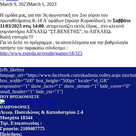
March 9, 2023
March 1, 2023
Η ομάδα μας, για την 3η αγωνιστική του 2ου γύρου του
πρωταθλήματος Κ-18 Α΄ομάδων (πρώην Κορασίδων), το
Σαββάτο
11/03/2023 στις 14:00
, αντιμετωπίζει εκτός έδρας , στο κλειστό
γυμναστήριο ΑΙΓΑΛΕΩ “ΣΤ.ΒΕΝΕΤΗΣ”, το ΑΙΓΑΛΕΩ.
Καλή επιτυχία !!!
Για να δείτε το πρόγραμμα , τα αποτελέσματα και την βαθμολογία
πατήστε τον παρακάτω σύνδεσμο :
http://www.espeda.gr/results/games/18/323
[efb_likebox
fanpage_url="https://www.facebook.com/akadimia.volley.aope.mochat
box_width="500" box_height="500px" locale="el_GR"
responsive="1" show_faces="1" show_stream="1" hide_cover="0"
small_header="1" hide_cta="1"]
ΠΟΥ ΒΡΙΣΚΟΜΑΣΤΕ
ΠΛΗΡΟΦΟΡΙΕΣ
Λεωφ. Ποσειδώνος & Καποδιστρίου 2-4
Μοσχάτο 18344
Τηλ. Επικοινωνίας :
Γραφείο: 2109407775
Πρόεδρος: