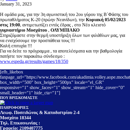
January 31, 2023
Η ομάδα μας, για την 3η αγωνιστική του 2ου γύρου της Β΄Φάσης του
πρωταθλήματος Κ-20 (πρώην Νεανίδων), την
Κυριακή 05/02/2023
στις 19:00
, αντιμετωπίζει εντός έδρας , στο Νέο κλειστό
γυμναστήριο Μοσχάτου
,
ΟΛΥΜΠΙΑΚΟ
Στηριζόμαστε στην θερμή υποστήριξη όλων των φιλάθλων μας, για
να ενισχύσουμε την προσπάθεια τους !!!
Καλή επιτυχία !!!
Για να δείτε το πρόγραμμα , τα αποτελέσματα και την βαθμολογία
πατήστε τον παρακάτω σύνδεσμο :
www.espeda.gr/results/games/18/350
[efb_likebox
fanpage_url="https://www.facebook.com/akadimia.volley.aope.mochat
box_width="500" box_height="500px" locale="el_GR"
responsive="1" show_faces="1" show_stream="1" hide_cover="0"
small_header="1" hide_cta="1"]
ΠΟΥ ΒΡΙΣΚΟΜΑΣΤΕ
ΠΛΗΡΟΦΟΡΙΕΣ
Λεωφ. Ποσειδώνος & Καποδιστρίου 2-4
Μοσχάτο 18344
Τηλ. Επικοινωνίας :
Γραφείο: 2109407775