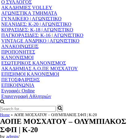
Navigation
Ο ΣΥΛΛΟΓΟΣ
Menu
ΑΚΑΔΗΜΙΕΣ VOLLEY
ΑΓΩΝΙΣΤΙΚΑ ΤΜΗΜΑΤΑ
ΓΥΝΑΙΚΕΙΟ | ΑΓΩΝΙΣΤΙΚΟ
ΝΕΑΝΙΔΕΣ: Κ-20 | ΑΓΩΝΙΣΤΙΚΟ
ΚΟΡΑΣΙΔΕΣ: Κ-18 | ΑΓΩΝΙΣΤΙΚΟ
ΠΑΓΚΟΡΑΣΙΔΕΣ: Κ-16 | ΑΓΩΝΙΣΤΙΚΟ
VINTAGE ΑΝΔΡΙΚΟ | ΑΓΩΝΙΣΤΙΚΟ
ΑΝΑΚΟΙΝΩΣΕΙΣ
ΠΡΟΠΟΝΗΤΕΣ
ΚΑΝΟΝΙΣΜΟΙ
ΕΣΩΤΕΡΙΚΟΣ ΚΑΝΟΝΙΣΜΟΣ
ΑΚΑΔΗΜΙΑΣ Α.Ο.ΠΕ ΜΟΣΧΑΤΟΥ
ΕΠΙΣΗΜΟΙ ΚΑΝΟΝΙΣΜΟΙ
ΠΕΤΟΣΦΑΙΡΙΣΗΣ
ΕΠΙΚΟΙΝΩΝΙΑ
Εγγραφές Online
Επανεγγραφή Αθλητριών
Search
for...
Home
»
ΑΟΠΕ ΜΟΣΧΑΤΟΥ – ΟΛΥΜΠΙΑΚΟΣ ΣΦΠ | Κ-20
ΑΟΠΕ ΜΟΣΧΑΤΟΥ – ΟΛΥΜΠΙΑΚΟΣ
ΣΦΠ | Κ-20
by
admin