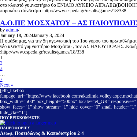
στο κλειστό γυμναστήριο 6ο ΕΝΙΑΙΟ ΛΥΚΕΙΟ ΑΙΓΑΛΕΩ(ΒΟΗΘΗΤΙΚΟ),
παρακάτω σύνδεσμο :http://www.espeda.gr/results/games/18/338
Α.Ο.ΠΕ ΜΟΣΧΑΤΟΥ – ΑΣ ΗΛΙΟΥΠΟΛΗΣ 
by
admin
January 18, 2024
January 3, 2024
Η ομάδα μας, για την 5η αγωνιστική του 1ου γύρου του πρωταθλήματο
νέο κλειστό γυμναστήριο Μοσχάτου , τον ΑΣ ΗΛΙΟΥΠΟΛΗΣ .Καλή επιτ
:http://www.espeda.gr/results/games/18/338
1
2
3
…
7
Next »
[efb_likebox
fanpage_url="https://www.facebook.com/akadimia.volley.aope.mochat
box_width="500" box_height="500px" locale="el_GR" responsive="
show_faces="1" show_stream="1" hide_cover="0" small_header="1"
hide_cta="1"]
ΠΟΥ ΒΡΙΣΚΟΜΑΣΤΕ
ΠΛΗΡΟΦΟΡΙΕΣ
Λεωφ. Ποσειδώνος & Καποδιστρίου 2-4