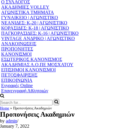
Navigation
Ο ΣΥΛΛΟΓΟΣ
Menu
ΑΚΑΔΗΜΙΕΣ VOLLEY
ΑΓΩΝΙΣΤΙΚΑ ΤΜΗΜΑΤΑ
ΓΥΝΑΙΚΕΙΟ | ΑΓΩΝΙΣΤΙΚΟ
ΝΕΑΝΙΔΕΣ: Κ-20 | ΑΓΩΝΙΣΤΙΚΟ
ΚΟΡΑΣΙΔΕΣ: Κ-18 | ΑΓΩΝΙΣΤΙΚΟ
ΠΑΓΚΟΡΑΣΙΔΕΣ: Κ-16 | ΑΓΩΝΙΣΤΙΚΟ
VINTAGE ΑΝΔΡΙΚΟ | ΑΓΩΝΙΣΤΙΚΟ
ΑΝΑΚΟΙΝΩΣΕΙΣ
ΠΡΟΠΟΝΗΤΕΣ
ΚΑΝΟΝΙΣΜΟΙ
ΕΣΩΤΕΡΙΚΟΣ ΚΑΝΟΝΙΣΜΟΣ
ΑΚΑΔΗΜΙΑΣ Α.Ο.ΠΕ ΜΟΣΧΑΤΟΥ
ΕΠΙΣΗΜΟΙ ΚΑΝΟΝΙΣΜΟΙ
ΠΕΤΟΣΦΑΙΡΙΣΗΣ
ΕΠΙΚΟΙΝΩΝΙΑ
Εγγραφές Online
Επανεγγραφή Αθλητριών
Search
for...
Home
»
Προπονήσεις Ακαδημιών
Προπονήσεις Ακαδημιών
by
admin
January 7, 2022