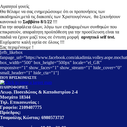
Αγαπητοί γονείς
Θα θέλαμε να σας ενημερώσουμε ότι οι προπονήσεις των
ακαδημιών,μετά τις διακοπές των Χριστουγέννων, θα ξεκινήσουν
κανονικά το
Σαββάτο 8/1/22
!!!
Για την ασφάλεια όλων, λόγω των επιβαρυμένων συνθηκών που
επικρατούν, απαραίτητη προϋπόθεση για την προσέλευση είναι τα
παιδιά να έχουν μαζί τους σε έντυπη μορφή
αρνητικό self test.
Ευχόμαστε καλή υγεία σε όλους !!!
Σας περιμένουμε !
[efb_likebox
fanpage_url="https://www.facebook.com/akadimia.volley.aope.mochat
box_width="500" box_height="500px" locale="el_GR"
responsive="1" show_faces="1" show_stream="1" hide_cover="0"
small_header="1" hide_cta="1"]
ΠΟΥ ΒΡΙΣΚΟΜΑΣΤΕ
ΠΛΗΡΟΦΟΡΙΕΣ
Λεωφ. Ποσειδώνος & Καποδιστρίου 2-4
Μοσχάτο 18344
Τηλ. Επικοινωνίας :
Γραφείο: 2109407775
Πρόεδρος:
Τσαμούλης Κώστας: 6980573737